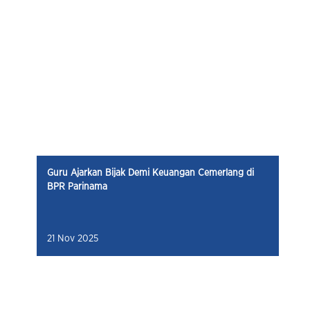
Guru Ajarkan Bijak Demi Keuangan Cemerlang di
BPR Parinama
21 Nov 2025
Gen Z Jadikan Tren Menabung di Parinama
14 Nov 2025