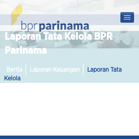
Prof
Soluti
Laporan Tata Kelola BPR
Parinama
Berita
Laporan Keuangan
Laporan Tata
Kelola