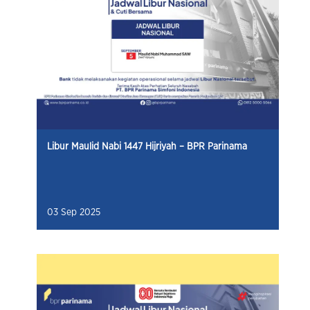
Libur Maulid Nabi 1447 Hijriyah – BPR Parinama
03 Sep 2025