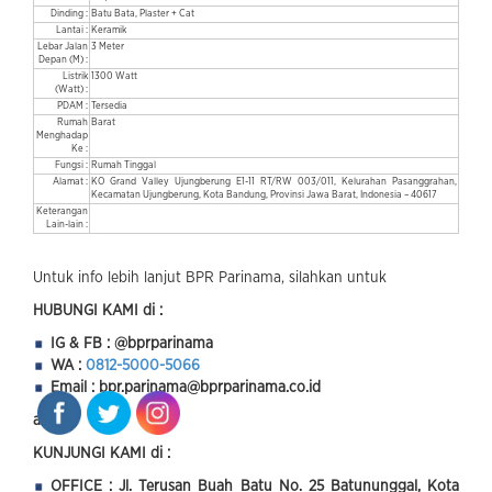
Dinding :
Batu Bata, Plaster + Cat
Lantai :
Keramik
Lebar Jalan
3 Meter
Depan (M) :
Listrik
1300 Watt
(Watt) :
PDAM :
Tersedia
Rumah
Barat
Menghadap
Ke :
Fungsi :
Rumah Tinggal
Alamat :
KO Grand Valley Ujungberung E1-11 RT/RW 003/011, Kelurahan Pasanggrahan,
Kecamatan Ujungberung, Kota Bandung, Provinsi Jawa Barat, Indonesia – 40617
Keterangan
Lain-lain :
Untuk info lebih lanjut BPR Parinama, silahkan untuk
HUBUNGI KAMI di :
IG & FB : @bprparinama
WA :
0812-5000-5066
Email : bpr.
parinama@bprparinama.co.id
atau
KUNJUNGI KAMI di :
OFFICE : Jl. Terusan Buah Batu No. 25 Batununggal, Kota