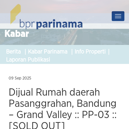
Prof
Soluti
Kabar
Berita
Kabar Parinama
Info Properti
Laporan Publikasi
09 Sep 2025
Dijual Rumah daerah
Pasanggrahan, Bandung
– Grand Valley :: PP-03 ::
[SOLD OUT]