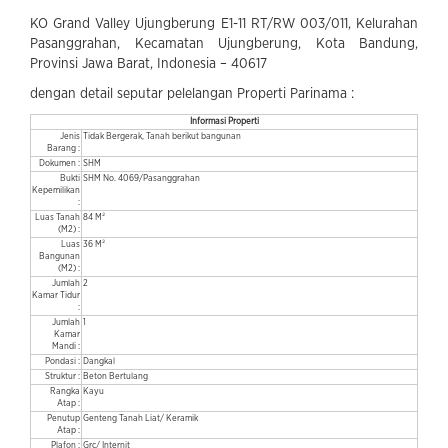
KO Grand Valley Ujungberung E1-11 RT/RW 003/011, Kelurahan
Pasanggrahan, Kecamatan Ujungberung, Kota Bandung,
Provinsi Jawa Barat, Indonesia – 40617
dengan detail seputar pelelangan Properti Parinama :
Informasi Properti
Jenis
Tidak Bergerak, Tanah berikut bangunan
Barang :
Dokumen :
SHM
Bukti
SHM No. 4069/Pasanggrahan
Kepemilikan
:
Luas Tanah
84 M²
(M2) :
Luas
36 M²
Bangunan
(M2) :
Jumlah
2
Kamar Tidur
:
Jumlah
1
Kamar
Mandi :
Pondasi :
Dangkal
Struktur :
Beton Bertulang
Rangka
Kayu
Atap :
Penutup
Genteng Tanah Liat/ Keramik
Atap :
Plafon :
Grc/ Internit