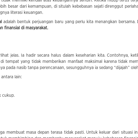
g tidak memiliki kendali atas keuangannya sendiri. Ketika hidup terus te
lebih besar dari kemampuan, di situlah kebebasan sejati direnggut perl
gnya literasi keuangan.
l
adalah bentuk perjuangan baru yang perlu kita menangkan bersama. Dan
 finansial di masyarakat.
erlihat jelas. Ia hadir secara halus dalam keseharian kita. Contohnya,
di tempat yang tidak memberikan manfaat maksimal karena tidak mem
 pada nasib tanpa perencanaan, sesungguhnya ia sedang “dijajah” oleh
 antara lain:
k cukup.
ga membuat masa depan terasa tidak pasti. Untuk keluar dari situasi in