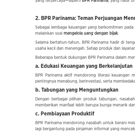
yang terpercaya—seperti
BPR Parinama
, yang hadir 
2. BPR Parinama: Teman Perjuangan Men
Sebagai lembaga keuangan yang berkomitmen pada
melainkan soal
mengelola uang dengan bijak
.
Selama bertahun-tahun, BPR Parinama hadir di ten
usaha kecil dan menengah. Setiap produk dan laya
Beberapa bentuk dukungan BPR Parinama dalam member
a. Edukasi Keuangan yang Berkelanjutan
BPR Parinama aktif mendorong literasi keuangan me
pentingnya menabung, berinvestasi, serta membedaka
b. Tabungan yang Menguntungkan
Dengan berbagai pilihan produk tabungan, nasaba
memberikan manfaat lebih berupa bunga menarik dan
c. Pembiayaan Produktif
BPR Parinama mendorong nasabah untuk berani melan
lagi bergantung pada pinjaman informal yang mence