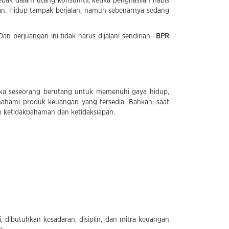
rjebak dalam utang konsumtif, ketika penghasilan habis
ahan. Hidup tampak berjalan, namun sebenarnya sedang
 perjuangan ini tidak harus dijalani sendirian—
BPR
 ketika seseorang berutang untuk memenuhi gaya hidup,
ahami produk keuangan yang tersedia. Bahkan, saat
 ketidakpahaman dan ketidaksiapan.
i, dibutuhkan kesadaran, disiplin, dan mitra keuangan