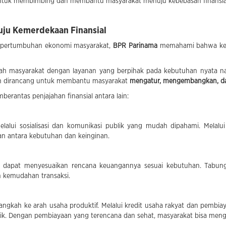
untuk membimbing dan membantu masyarakat menuju kebebasan finansia
uju Kemerdekaan Finansial
 pertumbuhan ekonomi masyarakat,
BPR Parinama
memahami bahwa keme
gah masyarakat dengan layanan yang berpihak pada kebutuhan nyata na
nan dirancang untuk membantu masyarakat
mengatur, mengembangkan, d
antas penjajahan finansial antara lain:
lalui sosialisasi dan komunikasi publik yang mudah dipahami. Melal
n antara kebutuhan dan keinginan.
h dapat menyesuaikan rencana keuangannya sesuai kebutuhan. Tabung
 kemudahan transaksi.
gkah ke arah usaha produktif. Melalui kredit usaha rakyat dan pembi
kik. Dengan pembiayaan yang terencana dan sehat, masyarakat bisa me