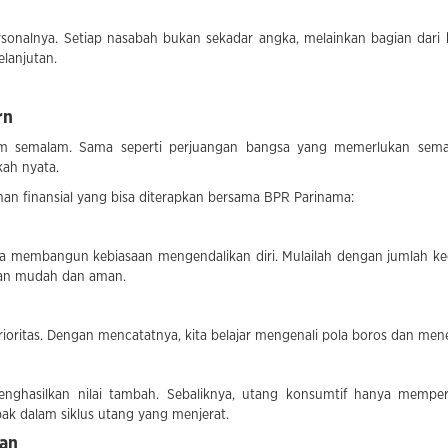
nalnya. Setiap nasabah bukan sekadar angka, melainkan bagian dari k
lanjutan.
rn
alam semalam. Sama seperti perjuangan bangsa yang memerlukan sema
kah nyata.
han finansial yang bisa diterapkan bersama BPR Parinama:
a membangun kebiasaan mengendalikan diri. Mulailah dengan jumlah kec
ngan mudah dan aman.
prioritas. Dengan mencatatnya, kita belajar mengenali pola boros dan 
enghasilkan nilai tambah. Sebaliknya, utang konsumtif hanya memp
ak dalam siklus utang yang menjerat.
man