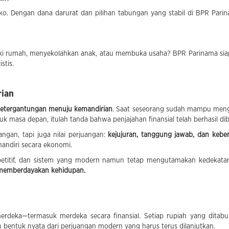
siko. Dengan dana darurat dan pilihan tabungan yang stabil di BPR Par
iliki rumah, menyekolahkan anak, atau membuka usaha? BPR Parinama s
stis.
rian
etergantungan menuju kemandirian
. Saat seseorang sudah mampu menga
 masa depan, itulah tanda bahwa penjajahan finansial telah berhasil dib
gan, tapi juga nilai perjuangan:
kejujuran, tanggung jawab, dan keber
andiri secara ekonomi.
etitif, dan sistem yang modern namun tetap mengutamakan kedekatan
memberdayakan kehidupan.
rdeka—termasuk merdeka secara finansial. Setiap rupiah yang ditabun
 bentuk nyata dari perjuangan modern yang harus terus dilanjutkan.