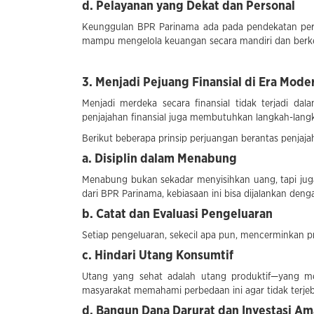
d. Pelayanan yang Dekat dan Personal
Keunggulan BPR Parinama ada pada pendekatan perso
mampu mengelola keuangan secara mandiri dan berke
3. Menjadi Pejuang Finansial di Era Mode
Menjadi merdeka secara finansial tidak terjadi d
penjajahan finansial juga membutuhkan langkah-lang
Berikut beberapa prinsip perjuangan berantas penjaja
a. Disiplin dalam Menabung
Menabung bukan sekadar menyisihkan uang, tapi jug
dari BPR Parinama, kebiasaan ini bisa dijalankan de
b. Catat dan Evaluasi Pengeluaran
Setiap pengeluaran, sekecil apa pun, mencerminkan 
c. Hindari Utang Konsumtif
Utang yang sehat adalah utang produktif—yang m
masyarakat memahami perbedaan ini agar tidak terjeb
d. Bangun Dana Darurat dan Investasi A