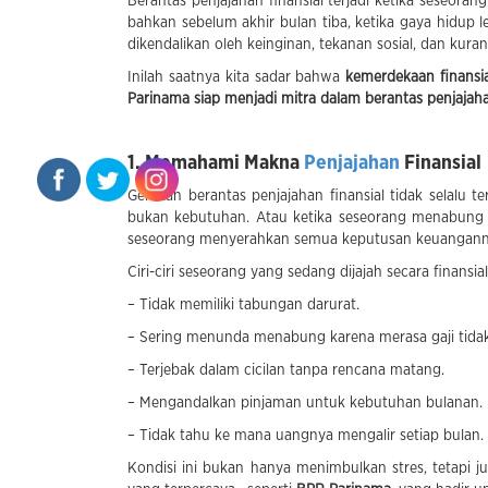
Berantas penjajahan finansial terjadi ketika seseoran
bahkan sebelum akhir bulan tiba, ketika gaya hidup 
dikendalikan oleh keinginan, tekanan sosial, dan kuran
Inilah saatnya kita sadar bahwa
kemerdekaan finansia
Parinama siap menjadi mitra dalam berantas penjajahan
1. Memahami Makna
Penjajahan
Finansial
Gerakan berantas penjajahan finansial tidak selalu t
bukan kebutuhan. Atau ketika seseorang menabung 
seseorang menyerahkan semua keputusan keuangannya
Ciri-ciri seseorang yang sedang dijajah secara finansial
– Tidak memiliki tabungan darurat.
– Sering menunda menabung karena merasa gaji tida
– Terjebak dalam cicilan tanpa rencana matang.
– Mengandalkan pinjaman untuk kebutuhan bulanan.
– Tidak tahu ke mana uangnya mengalir setiap bulan.
Kondisi ini bukan hanya menimbulkan stres, tetapi ju