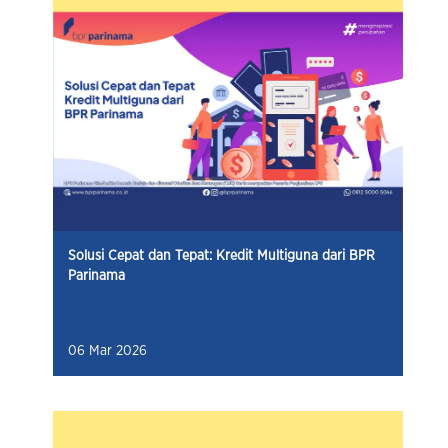
Solusi Cepat dan Tepat: Kredit Multiguna dari BPR
Parinama
06 Mar 2026