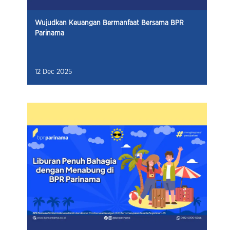
Wujudkan Keuangan Bermanfaat Bersama BPR
Parinama
12 Dec 2025