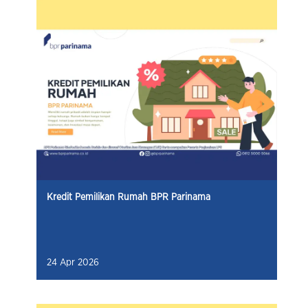
Kredit Pemilikan Rumah BPR Parinama
24 Apr 2026