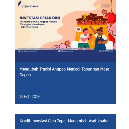
Mengubah Tradisi Angpao Menjadi Tabungan Masa
Depan
13 Feb 2026
Kredit Investasi Cara Tepat Menambah Aset Usaha