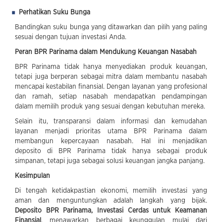
Perhatikan Suku Bunga
Bandingkan suku bunga yang ditawarkan dan pilih yang paling
sesuai dengan tujuan investasi Anda.
Peran BPR Parinama dalam Mendukung Keuangan Nasabah
BPR Parinama tidak hanya menyediakan produk keuangan,
tetapi juga berperan sebagai mitra dalam membantu nasabah
mencapai kestabilan finansial. Dengan layanan yang profesional
dan ramah, setiap nasabah mendapatkan pendampingan
dalam memilih produk yang sesuai dengan kebutuhan mereka.
Selain itu, transparansi dalam informasi dan kemudahan
layanan menjadi prioritas utama BPR Parinama dalam
membangun kepercayaan nasabah. Hal ini menjadikan
deposito di BPR Parinama tidak hanya sebagai produk
simpanan, tetapi juga sebagai solusi keuangan jangka panjang.
Kesimpulan
Di tengah ketidakpastian ekonomi, memilih investasi yang
aman dan menguntungkan adalah langkah yang bijak.
Deposito BPR Parinama, Investasi Cerdas untuk Keamanan
Finansial
, menawarkan berbagai keunggulan mulai dari