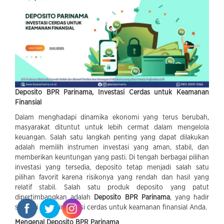
Deposito BPR Parinama, Investasi Cerdas untuk Keamanan
Finansial
Dalam menghadapi dinamika ekonomi yang terus berubah,
masyarakat dituntut untuk lebih cermat dalam mengelola
keuangan. Salah satu langkah penting yang dapat dilakukan
adalah memilih instrumen investasi yang aman, stabil, dan
memberikan keuntungan yang pasti. Di tengah berbagai pilihan
investasi yang tersedia, deposito tetap menjadi salah satu
pilihan favorit karena risikonya yang rendah dan hasil yang
relatif stabil. Salah satu produk deposito yang patut
dipertimbangkan adalah
Deposito BPR Parinama
, yang hadir
sebagai solusi investasi cerdas untuk keamanan finansial Anda.
Mengenal Deposito BPR Parinama