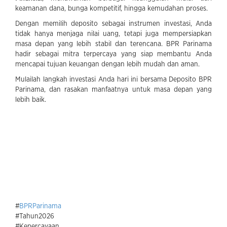
keamanan dana, bunga kompetitif, hingga kemudahan proses.
Dengan memilih deposito sebagai instrumen investasi, Anda
tidak hanya menjaga nilai uang, tetapi juga mempersiapkan
masa depan yang lebih stabil dan terencana. BPR Parinama
hadir sebagai mitra terpercaya yang siap membantu Anda
mencapai tujuan keuangan dengan lebih mudah dan aman.
Mulailah langkah investasi Anda hari ini bersama Deposito BPR
Parinama, dan rasakan manfaatnya untuk masa depan yang
lebih baik.
#
BPRParinama
#Tahun2026
#Kepercayaan