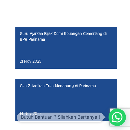
Guru Ajarkan Bijak Demi Keuangan Cemerlang di
BPR Parinama
21 Nov 2025
Gen Z Jadikan Tren Menabung di Parinama
14 Nov 2025