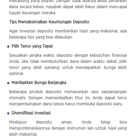
menabung yang disiplin. Dengan tidak adanya akses penarikan
dana secara bebas, nasabah dapat lebih fokus dalam mencapai
tujuan keuangan mereka.
Tips Memaksimalkan Keuntungan Deposito
Agar investasi deposito memberikan hasil yang maksimal, ada
beberapa tips yang bisa dilakukan:
Pilih Tenor yang Tepat
Sesuaikan jangka waktu deposito dengan kebutuhan finansial
Anda. Jika tidak membutuhkan dana dalam waktu dekat, pilih
tenor yang lebih panjang untuk mendapatkan bunga lebih
optimal.
Manfaatkan Bunga Berjangka
Beberapa produk deposito menawarkan opsi perpanjangan
otomatis. Dengan memanfaatkan fitur ini, Anda dapat terus
mengembangkan dana tanpa harus membuka deposito baru.
Diversifikasi Investasi
Meskipun deposito aman, Anda tetap bisa
mengombinasikannya dengan instrumen lain untuk hasil yang
lebih maksimal.