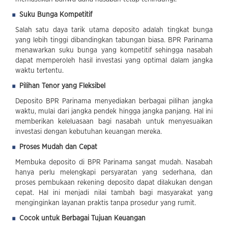
Suku Bunga Kompetitif
Salah satu daya tarik utama deposito adalah tingkat bunga
yang lebih tinggi dibandingkan tabungan biasa. BPR Parinama
menawarkan suku bunga yang kompetitif sehingga nasabah
dapat memperoleh hasil investasi yang optimal dalam jangka
waktu tertentu.
Pilihan Tenor yang Fleksibel
Deposito BPR Parinama menyediakan berbagai pilihan jangka
waktu, mulai dari jangka pendek hingga jangka panjang. Hal ini
memberikan keleluasaan bagi nasabah untuk menyesuaikan
investasi dengan kebutuhan keuangan mereka.
Proses Mudah dan Cepat
Membuka deposito di BPR Parinama sangat mudah. Nasabah
hanya perlu melengkapi persyaratan yang sederhana, dan
proses pembukaan rekening deposito dapat dilakukan dengan
cepat. Hal ini menjadi nilai tambah bagi masyarakat yang
menginginkan layanan praktis tanpa prosedur yang rumit.
Cocok untuk Berbagai Tujuan Keuangan