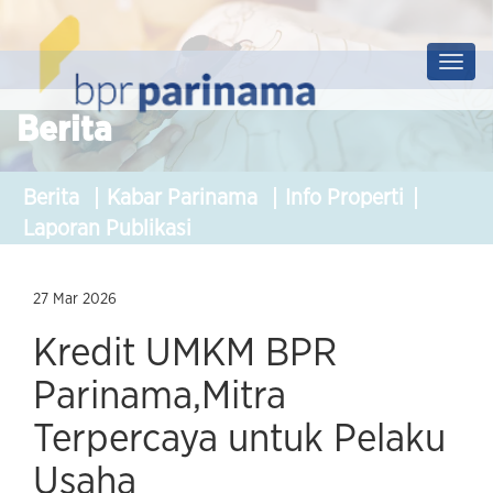
Prof
Soluti
Berita
Berita
Kabar Parinama
Info Properti
Laporan Publikasi
27 Mar 2026
Kredit UMKM BPR
Parinama,Mitra
Terpercaya untuk Pelaku
Usaha