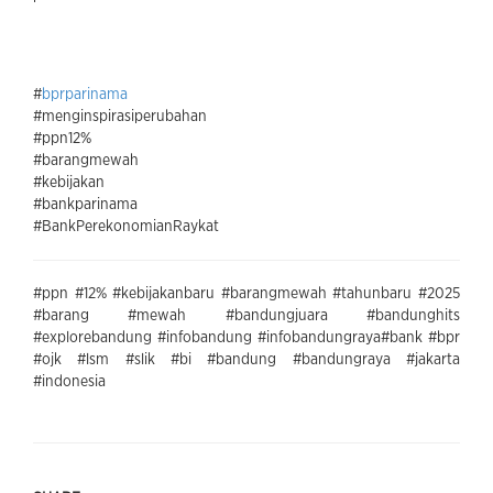
#
bprparinama
#menginspirasiperubahan
#ppn12%
#barangmewah
#kebijakan
#bankparinama
#BankPerekonomianRaykat
#ppn #12% #kebijakanbaru #barangmewah #tahunbaru #2025
#barang #mewah #bandungjuara #bandunghits
#explorebandung #infobandung #infobandungraya#bank #bpr
#ojk #lsm #slik #bi #bandung #bandungraya #jakarta
#indonesia