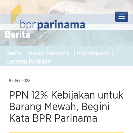
Prof
Soluti
Berita
Berita
Kabar Parinama
Info Properti
Laporan Publikasi
10 Jan 2025
PPN 12% Kebijakan untuk
Barang Mewah, Begini
Kata BPR Parinama