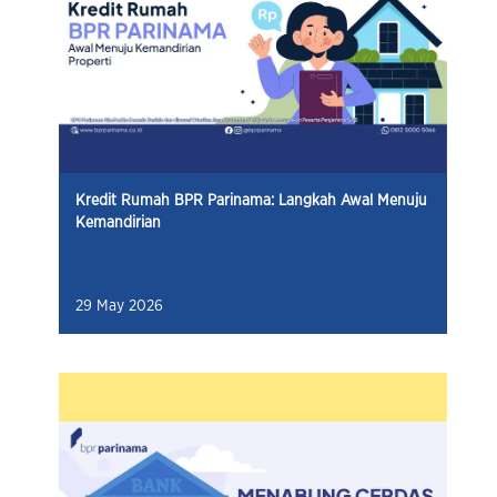
Kredit Rumah BPR Parinama: Langkah Awal Menuju
Kemandirian
29 May 2026