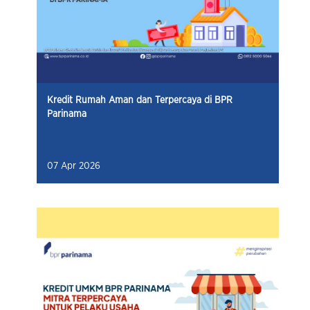
Kredit Rumah Aman dan Terpercaya di BPR
Parinama
07 Apr 2026