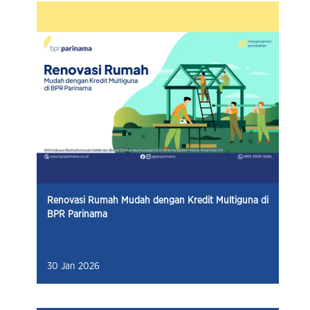
Renovasi Rumah Mudah dengan Kredit Multiguna di
BPR Parinama
30 Jan 2026