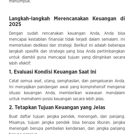
menumpuk.
Langkah-langkah Merencanakan Keuangan di
2025
Dengan sudah rencanakan keuangan Anda, Anda bisa
mencapai kestabilan finansial tidak terjadi dalam semalam. Ini
memerlukan dedikasi dan strategi. Berikut ini adalah beberapa
langkah spesifik dan strategis yang bisa Anda pertimbangkan
untuk diambil guna mencapai tujuan yang diinginkan secara
lebih efektif:
1. Evaluasi Kondisi Keuangan Saat Ini
Catat semua aset, utang, penghasilan, dan pengeluaran Anda.
Ini menyajikan pandangan awal yang komprehensif mengenai
situasi keuangan Anda, memberikan wawasan mendalam
untuk memahami posisi keuangan secara lebih jelas.
2. Tetapkan Tujuan Keuangan yang Jelas
Buat daftar tujuan jangka pendek, menengah, dan panjang.
Misalnya, tujuan jangka pendek bisa berupa liburan, jangka
menengah berupa pembelian kendaraan, dan jangka panjang