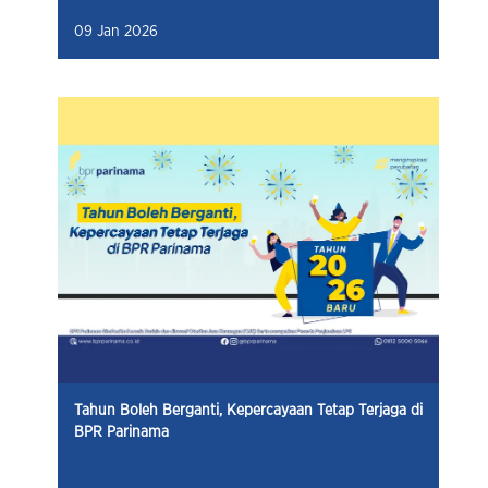
09 Jan 2026
Tahun Boleh Berganti, Kepercayaan Tetap Terjaga di
BPR Parinama