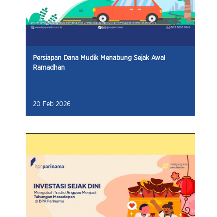
Persiapan Dana Mudik Menabung Sejak Awal
Ramadhan
20 Feb 2026