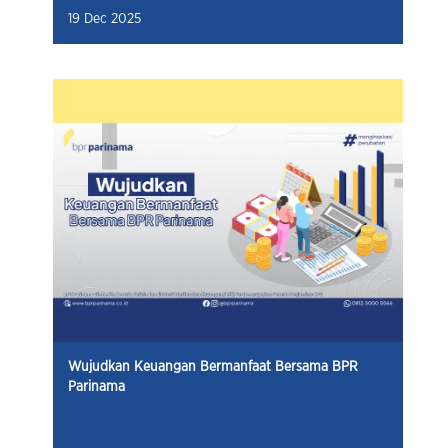
19 Dec 2025
Wujudkan Keuangan Bermanfaat Bersama BPR
Parinama