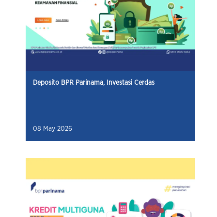
Deposito BPR Parinama, Investasi Cerdas
08 May 2026