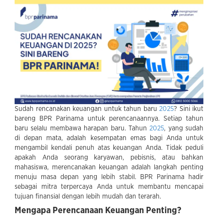
Sudah rencanakan keuangan untuk tahun baru
2025
? Sini ikut
bareng BPR Parinama untuk perencanaannya. Setiap tahun
baru selalu membawa harapan baru. Tahun
2025
, yang sudah
di depan mata, adalah kesempatan emas bagi Anda untuk
mengambil kendali penuh atas keuangan Anda. Tidak peduli
apakah Anda seorang karyawan, pebisnis, atau bahkan
mahasiswa, merencanakan keuangan adalah langkah penting
menuju masa depan yang lebih stabil. BPR Parinama hadir
sebagai mitra terpercaya Anda untuk membantu mencapai
tujuan finansial dengan lebih mudah dan terarah.
Mengapa Perencanaan Keuangan Penting?