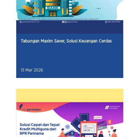
Tabungan Maxim Saver, Solusi Keuangan Cerdas
13 Mar 2026