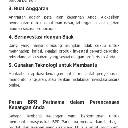
berupa pensiun.
3. Buat Anggaran
Anggaran adalah peta jalan keuangan Anda. Alokasikan
pendapatan untuk kebutuhan dasar, tabungan, investasi, dan
hiburan secara proporsional.
4. Berinvestasi dengan Bijak
Uang yang hanya ditabung mungkin tidak cukup untuk
menghadapi inflasi. Pelajari produk investasi seperti deposito,
reksadana, atau saham yang sesuai dengan profil risiko Anda.
5. Gunakan Teknologi untuk Membantu
Manfaatkan aplikasi keuangan untuk mencatat pengeluaran,
memonitor anggaran, atau bahkan melakukan investasi secara
online.
Peran BPR Parinama dalam Perencanaan
Keuangan Anda
Sebagai lembaga keuangan yang berkomitmen untuk
membantu masyarakat, BPR Parinama menawarkan berbagai
produk dan layanan yang dirancang khusus untuk memenuhi