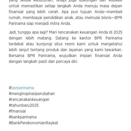
yang sesuai kebutuhan, tetapi juga dukungan dan edukasi
untuk memastikan setiap langkah Anda menuju masa depan
finansial yang lebih cerah. Apa pun tujuan Anda—membeli
rumah, membiayai pendidikan anak, atau memulai bisnis—BPR
Parinama siap menjadi mitra Anda.
Jadi, tunggu apa lagi? Mari rencanakan keuangan Anda di 2025
dengan lebih matang. Datang ke kantor BPR Parinama
terdekat atau kunjungi situs resmi kami untuk mengetahui
lebih lanjut tentang produk dan layanan yang kami tawarkan.
Bersama BPR Parinama, wujudkan impian finansial Anda
dengan langkah pasti dan percaya diri.
#
bprparinama
#menginspirasiperubahan
#rencanakankeuangan
#tahunbaru2025
#finansial
#bankparinama
#BankPerekonomianRaykat