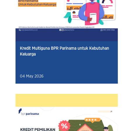
Kredit Multiguna BPR Parinama untuk Kebutuhan
Keluarga
04 May 2026