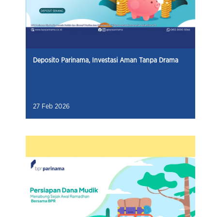
Deposito Parinama, Investasi Aman Tanpa Drama
27 Feb 2026