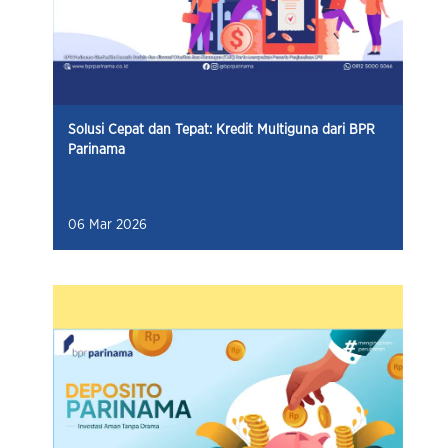
Solusi Cepat dan Tepat: Kredit Multiguna dari BPR
Parinama
06 Mar 2026