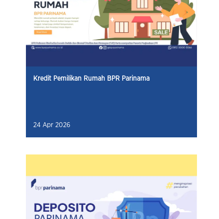
Kredit Pemilikan Rumah BPR Parinama
24 Apr 2026